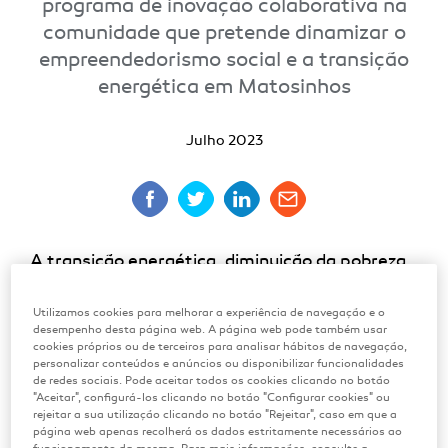
programa de inovação colaborativa na
comunidade que pretende dinamizar o
empreendedorismo social e a transição
energética em Matosinhos
Julho 2023
A transição energética, diminuição da pobreza
energética e a valorização do património são os
Utilizamos cookies para melhorar a experiência de navegação e o
principais desafios da Colmeia. O novo
desempenho desta página web. A página web pode também usar
programa de inovação colaborativa na
cookies próprios ou de terceiros para analisar hábitos de navegação,
personalizar conteúdos e anúncios ou disponibilizar funcionalidades
comunidade, no valor de 500 mil euros, quer
de redes sociais. Pode aceitar todos os cookies clicando no botão
impulsionar o empreendedorismo e a transição
"Aceitar", configurá-los clicando no botão "Configurar cookies" ou
rejeitar a sua utilização clicando no botão "Rejeitar", caso em que a
energética, reunindo talento, startups e toda a
página web apenas recolherá os dados estritamente necessários ao