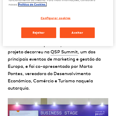
funcionamento da mesma. Para mais informações, consulte a
comunidade em torno de soluções
nossa
Política de Cookies.
energeticamente sustentáveis.
Configurar cookies
“Matosinhos é um concelho muito especial
para a Galp e este projeto prova esta relação
Rejeitar
Aceitar
já com muitos anos”, frisou Ana Casaca, Head
of Innovation Galp. O lançamento deste
projeto decorreu na
QSP Summit
, um dos
principais eventos de marketing e gestão da
Europa, e foi co-apresentado por Marta
Pontes, vereadora do Desenvolvimento
Económico, Comércio e Turismo naquela
autarquia.