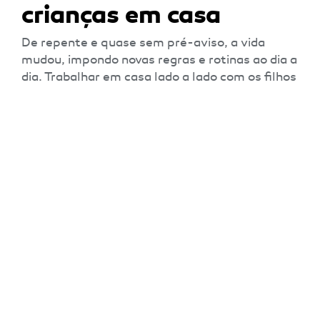
Gerir (sem stress) o
teletrabalho com
crianças em casa
De repente e quase sem pré-aviso, a vida
mudou, impondo novas regras e rotinas ao dia a
dia. Trabalhar em casa lado a lado com os filhos
parece loucura mas com organização e boas
energias tudo se consegue