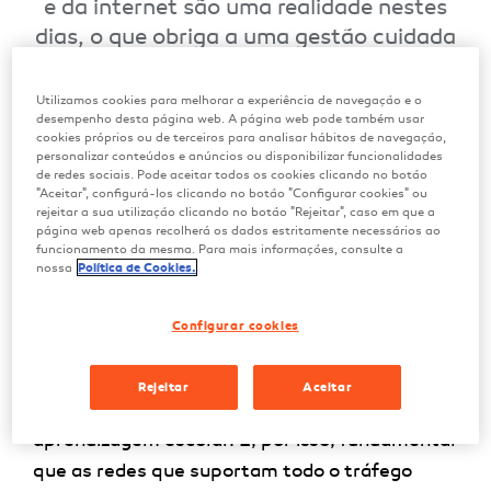
e da internet são uma realidade nestes
dias, o que obriga a uma gestão cuidada
da sua utilização. O que fazer para que
nada falhe
Utilizamos cookies para melhorar a experiência de navegação e o
desempenho desta página web. A página web pode também usar
cookies próprios ou de terceiros para analisar hábitos de navegação,
Março 2020
personalizar conteúdos e anúncios ou disponibilizar funcionalidades
de redes sociais. Pode aceitar todos os cookies clicando no botão
"Aceitar", configurá-los clicando no botão "Configurar cookies" ou
rejeitar a sua utilização clicando no botão "Rejeitar", caso em que a
página web apenas recolherá os dados estritamente necessários ao
funcionamento da mesma. Para mais informações, consulte a
nossa
Política de Cookies.
A internet é, em época de pandemia, uma das
ferramentas mais importantes para todos
Configurar cookies
quantos estão obrigados a ficar em casa, seja
em teletrabalho, seja para entreter as crianças
Rejeitar
Aceitar
e para garantir que continuam a sua
aprendizagem escolar. É, por isso, fundamental
que as redes que suportam todo o tráfego