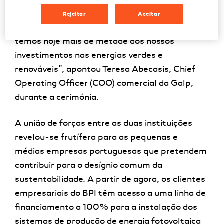
muito rápido. A Galp marcou como objetivo a
Rejeitar
Aceitar
descarbonização total até 2050 e, por isso, já
temos hoje mais de metade dos nossos
investimentos nas energias verdes e
renováveis”, apontou Teresa Abecasis, Chief
Operating Officer (COO) comercial da Galp,
durante a cerimónia.
A união de forças entre as duas instituições
revelou-se frutífera para as pequenas e
médias empresas portuguesas que pretendem
contribuir para o desígnio comum da
sustentabilidade. A partir de agora, os clientes
empresariais do BPI têm acesso a uma linha de
financiamento a 100% para a instalação dos
sistemas de produção de energia fotovoltaica