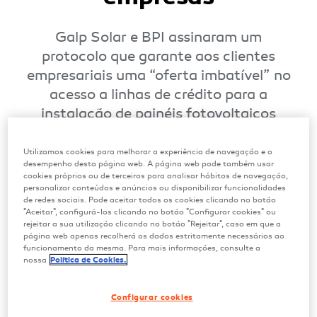
Galp Solar e BPI assinaram um
protocolo que garante aos clientes
empresariais uma “oferta imbatível” no
acesso a linhas de crédito para a
instalação de painéis fotovoltaicos
Fevereiro 2023
Utilizamos cookies para melhorar a experiência de navegação e o
desempenho desta página web. A página web pode também usar
cookies próprios ou de terceiros para analisar hábitos de navegação,
personalizar conteúdos e anúncios ou disponibilizar funcionalidades
de redes sociais. Pode aceitar todos os cookies clicando no botão
"Aceitar", configurá-los clicando no botão "Configurar cookies" ou
rejeitar a sua utilização clicando no botão "Rejeitar", caso em que a
O protocolo entre a Galp Solar e o BPI é mais
página web apenas recolherá os dados estritamente necessários ao
funcionamento da mesma. Para mais informações, consulte a
um passo em direção à descarbonização da
nossa
Política de Cookies.
economia, um objetivo da sociedade com o qual
a energética está fortemente comprometida.
Configurar cookies
“Estamos a fazer um caminho de mudança