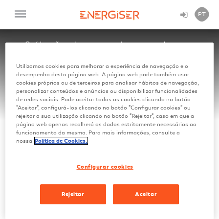
PT
This
is
O vídeo não pode ser carregado, ou porque houve um
a
problema na rede ou no servidor, ou porque formato do vídeo
modal
não é compatível.
window.
Utilizamos cookies para melhorar a experiência de navegação e o
desempenho desta página web. A página web pode também usar
cookies próprios ou de terceiros para analisar hábitos de navegação,
personalizar conteúdos e anúncios ou disponibilizar funcionalidades
de redes sociais. Pode aceitar todos os cookies clicando no botão
"Aceitar", configurá-los clicando no botão "Configurar cookies" ou
rejeitar a sua utilização clicando no botão "Rejeitar", caso em que a
página web apenas recolherá os dados estritamente necessários ao
MUNDO GALP
funcionamento da mesma. Para mais informações, consulte a
nossa
Política de Cookies.
120segundos
Configurar cookies
120segundos
Rejeitar
Aceitar
Abril 2019