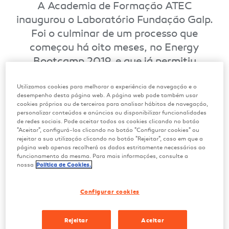
A Academia de Formação ATEC
inaugurou o Laboratório Fundação Galp.
Foi o culminar de um processo que
começou há oito meses, no Energy
Bootcamp 2019, e que já permitiu
também implementar o projeto de
eficiência energética vencedor
Utilizamos cookies para melhorar a experiência de navegação e o
desempenho desta página web. A página web pode também usar
cookies próprios ou de terceiros para analisar hábitos de navegação,
personalizar conteúdos e anúncios ou disponibilizar funcionalidades
Fevereiro 2020
de redes sociais. Pode aceitar todos os cookies clicando no botão
"Aceitar", configurá-los clicando no botão "Configurar cookies" ou
rejeitar a sua utilização clicando no botão "Rejeitar", caso em que a
página web apenas recolherá os dados estritamente necessários ao
funcionamento da mesma. Para mais informações, consulte a
nossa
Política de Cookies.
Era uma equipa improvável, com gostos e
apetências diferentes, mas Beatriz Mendes,
Configurar cookies
aluna da Academia de Formação ATEC
(Palmela), conseguiu constituir com alguns dos
Rejeitar
Aceitar