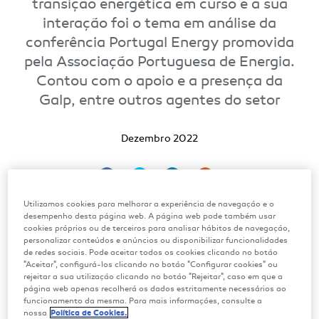
transição energética em curso e a sua
interação foi o tema em análise da
conferência Portugal Energy promovida
pela Associação Portuguesa de Energia.
Contou com o apoio e a presença da
Galp, entre outros agentes do setor
Dezembro 2022
Utilizamos cookies para melhorar a experiência de navegação e o
desempenho desta página web. A página web pode também usar
Vivemos um tempo de grande transformação
cookies próprios ou de terceiros para analisar hábitos de navegação,
personalizar conteúdos e anúncios ou disponibilizar funcionalidades
no setor energético. A transição dos
de redes sociais. Pode aceitar todos os cookies clicando no botão
combustíveis fósseis para energias “limpas” é
"Aceitar", configurá-los clicando no botão "Configurar cookies" ou
rejeitar a sua utilização clicando no botão "Rejeitar", caso em que a
imprescindível para atingir a ambicionada
página web apenas recolherá os dados estritamente necessários ao
funcionamento da mesma. Para mais informações, consulte a
neutralidade carbónica em 2050 e o objetivo
nossa
Política de Cookies.