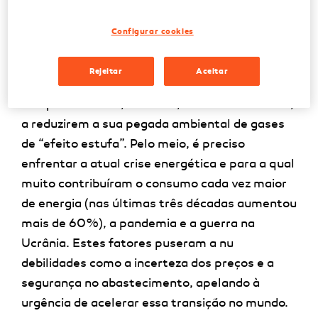
maior de mitigar as alterações climáticas. Mas
não sem algumas “dores”. O avultado
Configurar cookies
investimento em inovação e tecnologia é uma
delas, o que tem provocado uma transição a
Rejeitar
Aceitar
várias velocidades entre os países que se
comprometeram, em 2015, no Acordo de Paris,
a reduzirem a sua pegada ambiental de gases
de “efeito estufa”. Pelo meio, é preciso
enfrentar a atual crise energética e para a qual
muito contribuíram o consumo cada vez maior
de energia (nas últimas três décadas aumentou
mais de 60%), a pandemia e a guerra na
Ucrânia. Estes fatores puseram a nu
debilidades como a incerteza dos preços e a
segurança no abastecimento, apelando à
urgência de acelerar essa transição no mundo.