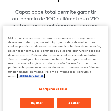
Capacidade total permite garantir
autonomia de 100 quilómetros a 210
viaturas em simultâneo por hora nos
parques de estacionamento das lojas
IKEA. Parceria insere-se na estratégia
Utilizamos cookies para melhorar a experiência de navegação e o
desempenho desta página web. A página web pode também usar
da Galp para a mobilidade elétrica e
cookies próprios ou de terceiros para analisar hábitos de navegação,
personalizar conteúdos e anúncios ou disponibilizar funcionalidades
representa mais um passo para chegar à
de redes sociais. Pode aceitar todos os cookies clicando no botão
meta definida pela energética até 2025
"Aceitar", configurá-los clicando no botão "Configurar cookies" ou
rejeitar a sua utilização clicando no botão "Rejeitar", caso em que a
página web apenas recolherá os dados estritamente necessários ao
funcionamento da mesma. Para mais informações, consulte a
Março 2023
nossa
Política de Cookies.
Configurar cookies
Até ao final deste ano, a Galp espera ter 5 mil
Rejeitar
Aceitar
pontos de carregamento de veículos elétricos