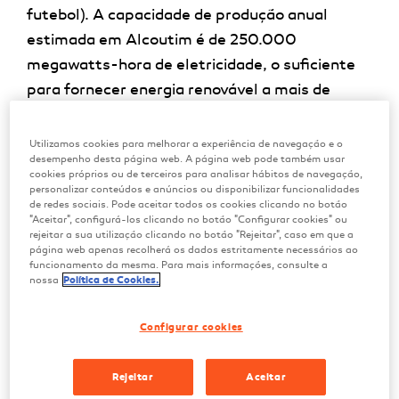
futebol). A capacidade de produção anual
estimada em Alcoutim é de 250.000
megawatts-hora de eletricidade, o suficiente
para fornecer energia renovável a mais de
80.000 famílias e evitar a emissão de 75.000
toneladas de CO2 por ano. Com os quatro
Utilizamos cookies para melhorar a experiência de navegação e o
desempenho desta página web. A página web pode também usar
parques recém-inaugurados – S. Marcos,
cookies próprios ou de terceiros para analisar hábitos de navegação,
Viçoso, Pereiro e Albercas – a Galp conta
personalizar conteúdos e anúncios ou disponibilizar funcionalidades
de redes sociais. Pode aceitar todos os cookies clicando no botão
atualmente, no conjunto dos seus onze
"Aceitar", configurá-los clicando no botão "Configurar cookies" ou
rejeitar a sua utilização clicando no botão "Rejeitar", caso em que a
projetos fotovoltaicos em operação ou
página web apenas recolherá os dados estritamente necessários ao
construção em Portugal e Espanha, com uma
funcionamento da mesma. Para mais informações, consulte a
nossa
Política de Cookies.
capacidade instalada de 1,4 GW, capaz de
produzir cerca de 2,4TWh de energia renovável
Configurar cookies
em 2023, assegurando 5,5% da potência
fotovoltaica da Península Ibérica.
Rejeitar
Aceitar